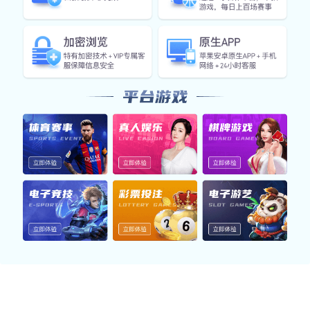
缺。同时，其稳定性也是一个重要因素，在关键时刻往往能
够给予球队支持。
此外，凯尔登具备多面手属性，可以胜任多个位置，这使得
教练可以根据不同对手灵活调整战术部署。他不仅能够外线
投篮，还擅长突破分球，为队友创造机会。在攻防转换中，
他更是展现出了良好的反应速度和敏捷性，是替补席上不可
或缺的人物。
再者，凯尔登的人际交往能力也非常突出。他乐于助人，与
队友建立了良好的化学反应。在关键时刻，他总能够鼓舞士
气，并激励身边的人共同奋战。这种团队精神，使得他成为
众多球员心目中的“灵魂人物”，进一步巩固了他作为第六人
的地位。
3、两者间的位置竞争