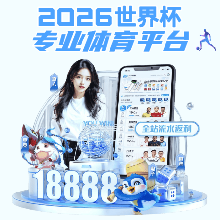
注册入口
米兰官网入口
· 体育观看更
便捷
连接你的赛事视野，打造球迷专属的数字主场。
米兰官网
入口网页版
提供多终端支持、高清视频、 实时比分与赛事
推荐，让你随时随地畅享体育内容。
网页端入口